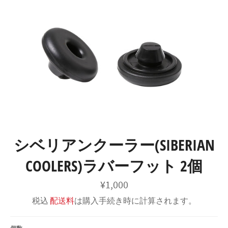
コ
カ
ン
ー
サ
テ
ト
イ
ン
ト
メ
ツ
ニ
に
ュ
ス
ー
キ
ッ
プ
す
る
シベリアンクーラー(SIBERIAN
COOLERS)ラバーフット 2個
通
¥1,000
常
価
税込
配送料
は購入手続き時に計算されます。
格