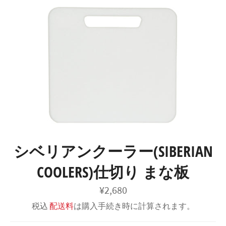
コ
カ
ン
ー
サ
テ
ト
イ
ン
ト
メ
ツ
ニ
に
ュ
ス
ー
キ
ッ
プ
す
る
シベリアンクーラー(SIBERIAN
COOLERS)仕切り まな板
通
¥2,680
常
価
税込
配送料
は購入手続き時に計算されます。
格