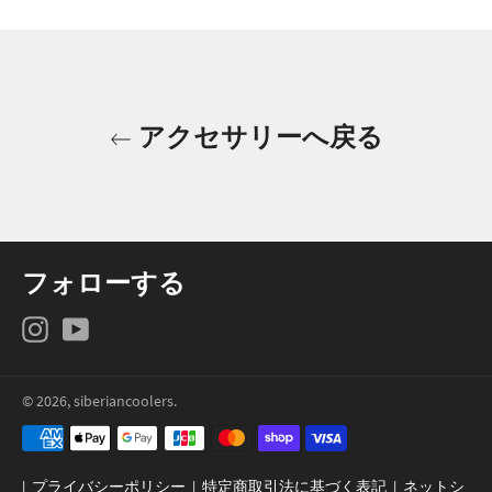
シ
ツ
ピ
ェ
イ
ン
ア
ー
す
す
ト
る
る
す
アクセサリーへ戻る
る
フォローする
Instagram
YouTube
© 2026,
siberiancoolers
.
決
済
方
|
プライバシーポリシー
|
特定商取引法に基づく表記
|
ネットシ